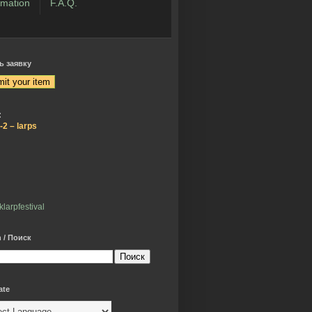
mation
F.A.Q.
ь заявку
:
-2 – larps
larpfestival
 / Поиск
ate