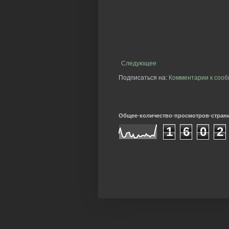
Следующее
Подписаться на:
Комментарии к сооб
Общее·количество·просмотров·стран
1
6
0
2