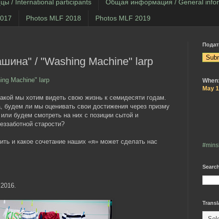
 / International participants
Общая информация / General infor
2017
Photos MLF 2018
Photos MLF 2019
Подат
ина" / "Washing Machine" larp
ng Machine" larp
When
May 1
какой мы хотим видеть свою жизнь к семидесяти годам.
а, будем ли мы оценивать свои достижения через призму
или будем смотреть на них с позиции сытой и
еззаботной старости?
ить и какое сочетание наших «я» может сделать нас
#minsk
Search
2016.
Transl