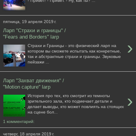
- Привет! - Привет. - Ну, как ты? ...
пятница, 19 апреля 2019 г.
Ларп "Страхи и границы" /
"Fears and Borders" larp
›
Страхи и Границы - это физический ларп на
котором вы сможете испытать как конкретные,
так и абстрактные страхи и границы. Звуковые
пейзажи ...
Ларп "Захват движения" /
"Motion capture" larp
›
История про тех, кто смотрит из темноты
зрительного зала, кто подмечает детали и
делает выводы, кто может повлиять на стоящих
на сцене бол...
1 комментарий:
четверг, 18 апреля 2019 г.