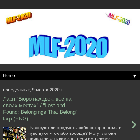
▼
понедельник, 9 марта 2020 г.
Ларп "Бюро находок: всё на
своих местах" / "Lost and
Found: Belongings That Belong"
›
larp (ENG)
Чувствуют ли предметы себя потерянными и
чувствуют что-либо вообще? Могут ли они
принадлежать кому-то, если им некому